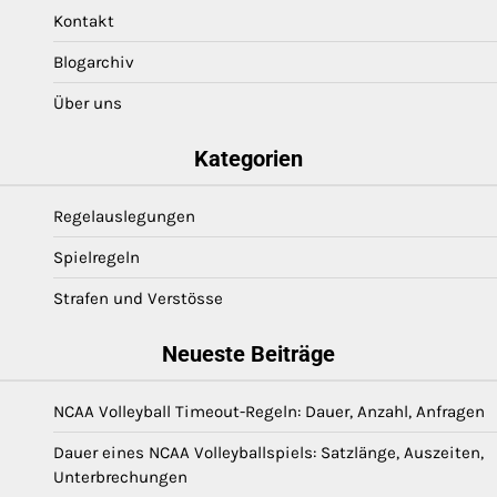
Kontakt
Blogarchiv
Über uns
Kategorien
Regelauslegungen
Spielregeln
Strafen und Verstösse
Neueste Beiträge
NCAA Volleyball Timeout-Regeln: Dauer, Anzahl, Anfragen
Dauer eines NCAA Volleyballspiels: Satzlänge, Auszeiten,
Unterbrechungen