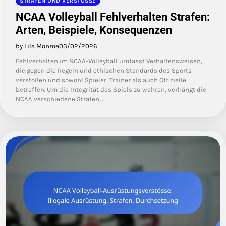
STRAFEN UND VERSTÖSSE
NCAA Volleyball Fehlverhalten Strafen:
Arten, Beispiele, Konsequenzen
by Lila Monroe
03/02/2026
Fehlverhalten im NCAA-Volleyball umfasst Verhaltensweisen,
die gegen die Regeln und ethischen Standards des Sports
verstoßen und sowohl Spieler, Trainer als auch Offizielle
betreffen. Um die Integrität des Spiels zu wahren, verhängt die
NCAA verschiedene Strafen,…