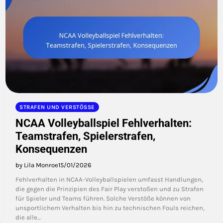
STRAFEN UND VERSTÖSSE
NCAA Volleyballspiel Fehlverhalten:
Teamstrafen, Spielerstrafen,
Konsequenzen
by Lila Monroe
15/01/2026
Fehlverhalten in NCAA-Volleyballspielen umfasst Handlungen,
die gegen die Prinzipien des Fair Play verstoßen und zu Strafen
für Spieler und Teams führen. Solche Verstöße können von
unsportlichem Verhalten bis hin zu technischen Fouls reichen,
die alle…