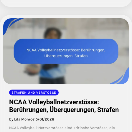
STRAFEN UND VERSTÖSSE
NCAA Volleyballnetzverstösse:
Berührungen, Überquerungen, Strafen
by Lila Monroe
15/01/2026
NCAA Volleyball-Netzverstösse sind kritische Verstösse, die