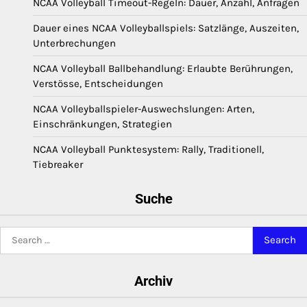
NCAA Volleyball Timeout-Regeln: Dauer, Anzahl, Anfragen
Dauer eines NCAA Volleyballspiels: Satzlänge, Auszeiten,
Unterbrechungen
NCAA Volleyball Ballbehandlung: Erlaubte Berührungen,
Verstösse, Entscheidungen
NCAA Volleyballspieler-Auswechslungen: Arten,
Einschränkungen, Strategien
NCAA Volleyball Punktesystem: Rally, Traditionell,
Tiebreaker
Suche
Search
for:
Archiv