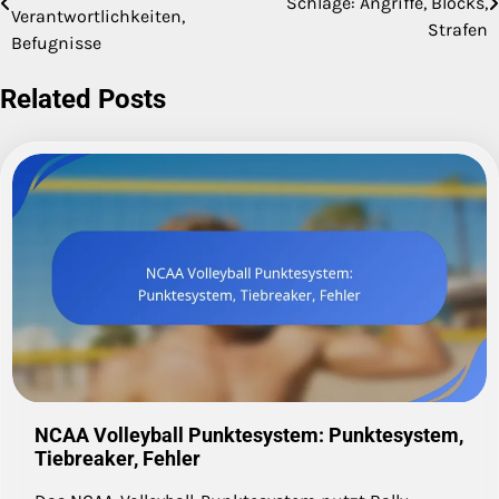
Schläge: Angriffe, Blocks,
navigation
Verantwortlichkeiten,
Strafen
Befugnisse
Related Posts
NCAA Volleyball Punktesystem: Punktesystem,
Tiebreaker, Fehler